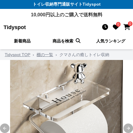
トイレ収納
専門通販サイト
Tidyspot
10,000
円以上のご購入で送料無料
0
0
Tidyspot
新着商品
商品を検索
人気ランキング
Tidyspot TOP
›
棚の一覧
›
クマさんの癒しトイレ収納
Previous slide
Ne