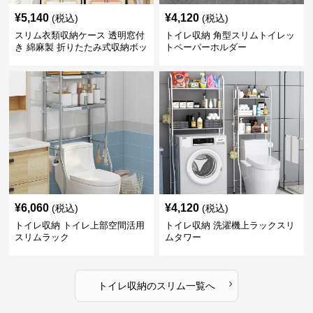
¥
5,140
¥
4,120
(税込)
(税込)
スリム衣類収納ケース 透明窓付
トイレ収納 角型スリムトイレッ
き 綿麻製 折りたたみ式収納ボッ
トペーパーホルダー
クス
¥
6,060
¥
4,120
(税込)
(税込)
トイレ収納 トイレ上部空間活用
トイレ収納 洗濯機上ラックスリ
スリムラック
ムタワー
›
トイレ収納
の
スリム
一覧へ