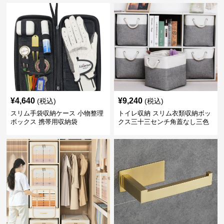
¥
4,640
¥
9,240
(税込)
(税込)
スリム手袋収納ケース 小物整理
トイレ収納 スリム衣類収納ボッ
ボックス 携帯用収納袋
クス三十三センチ角蓋なし三色
展開