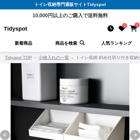
トイレ収納
専門通販サイト
Tidyspot
10,000
円以上のご購入で送料無料
0
0
Tidyspot
新着商品
商品を検索
人気ランキング
Tidyspot TOP
›
小物入れの一覧
›
トイレ収納 斜め仕切り付き収納
Previous slide
Ne