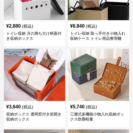
¥
2,880
¥
6,840
(税込)
(税込)
トイレ収納 月の満ち欠け柄蓋付
トイレ収納 取っ手付き小物入れ
き収納ボックス
収納ケース トイレ用品整理棚
¥
3,640
¥
5,740
(税込)
(税込)
収納ボックス 透明窓付き前開き
三層式多機能小物入れ収納ボッ
収納ボックス
クス防塵軽量