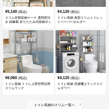
¥
5,140
¥
4,120
(税込)
(税込)
スリム衣類収納ケース 透明窓付
トイレ収納 角型スリムトイレッ
き 綿麻製 折りたたみ式収納ボッ
トペーパーホルダー
クス
¥
6,060
¥
4,120
(税込)
(税込)
トイレ収納 トイレ上部空間活用
トイレ収納 洗濯機上ラックスリ
スリムラック
ムタワー
›
トイレ収納
の
スリム
一覧へ