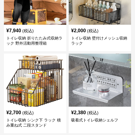
¥
7,940
¥
2,000
(税込)
(税込)
トイレ収納 折りたたみ式収納ラ
トイレ収納 壁付けメッシュ収納
ック 野外活動用整理箱
ラック
¥
2,700
¥
2,380
(税込)
(税込)
トイレ収納 シンク下 ラック 積
吸着式トイレ収納シェルフ
み重ね式 二段スタンド