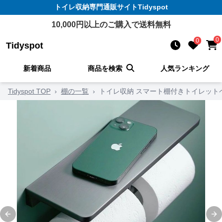
トイレ収納
専門通販サイト
Tidyspot
10,000
円以上のご購入で送料無料
0
0
Tidyspot
新着商品
商品を検索
人気ランキング
Tidyspot TOP
›
棚の一覧
›
トイレ収納 スマート棚付きトイレット
Previous slide
Ne