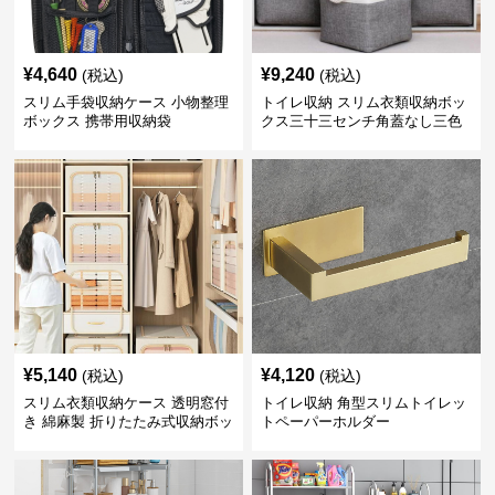
¥
4,640
¥
9,240
(税込)
(税込)
スリム手袋収納ケース 小物整理
トイレ収納 スリム衣類収納ボッ
ボックス 携帯用収納袋
クス三十三センチ角蓋なし三色
展開
¥
5,140
¥
4,120
(税込)
(税込)
スリム衣類収納ケース 透明窓付
トイレ収納 角型スリムトイレッ
き 綿麻製 折りたたみ式収納ボッ
トペーパーホルダー
クス