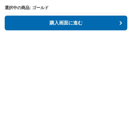
選択中の商品: ゴールド
選択中の商品: ゴールド
購入画面に進む
購入画面に進む
Tidyspot
について
会社概要
利用規約