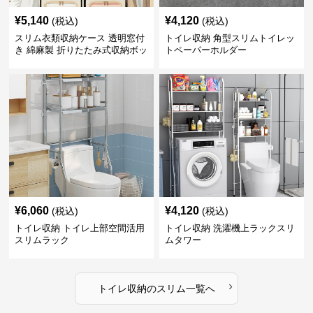
¥
5,140
¥
4,120
(税込)
(税込)
スリム衣類収納ケース 透明窓付
トイレ収納 角型スリムトイレッ
き 綿麻製 折りたたみ式収納ボッ
トペーパーホルダー
クス
¥
6,060
¥
4,120
(税込)
(税込)
トイレ収納 トイレ上部空間活用
トイレ収納 洗濯機上ラックスリ
スリムラック
ムタワー
›
トイレ収納
の
スリム
一覧へ