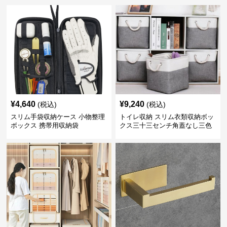
¥
4,640
¥
9,240
(税込)
(税込)
スリム手袋収納ケース 小物整理
トイレ収納 スリム衣類収納ボッ
ボックス 携帯用収納袋
クス三十三センチ角蓋なし三色
展開