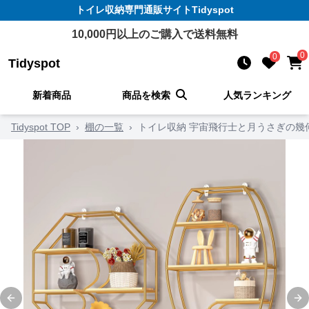
トイレ収納
専門通販サイト
Tidyspot
10,000
円以上のご購入で送料無料
0
0
Tidyspot
新着商品
商品を検索
人気ランキング
Tidyspot TOP
›
棚の一覧
›
トイレ収納 宇宙飛行士と月うさぎの幾
Previous slide
Ne