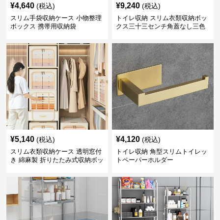
¥
4,640
¥
9,240
(税込)
(税込)
スリム手袋収納ケース 小物整理
トイレ収納 スリム衣類収納ボッ
ボックス 携帯用収納袋
クス三十三センチ角蓋なし三色
展開
¥
5,140
¥
4,120
(税込)
(税込)
スリム衣類収納ケース 透明窓付
トイレ収納 角型スリムトイレッ
き 綿麻製 折りたたみ式収納ボッ
トペーパーホルダー
クス