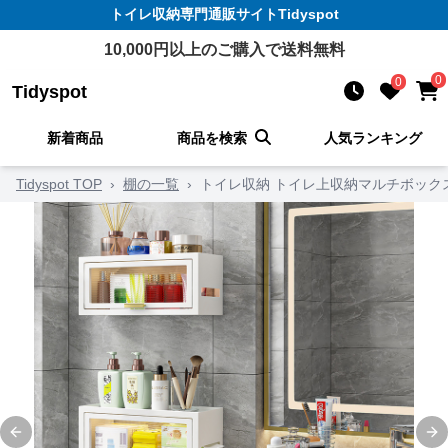
トイレ収納
専門通販サイト
Tidyspot
10,000
円以上のご購入で送料無料
0
0
Tidyspot
新着商品
商品を検索
人気ランキング
Tidyspot TOP
›
棚の一覧
›
トイレ収納 トイレ上収納マルチボック
Previous slide
Ne