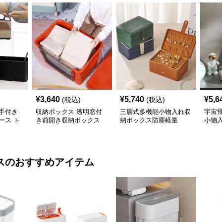
¥
3,640
¥
5,740
¥
5,6
(税込)
(税込)
手付き
収納ボックス 透明窓付
三層式多機能小物入れ収
宇宙
ース ト
き前開き収納ボックス
納ボックス防塵軽量
小物
ス
のおすすめアイテム