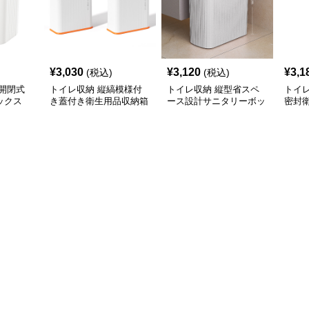
¥
3,030
¥
3,120
¥
3,1
(税込)
(税込)
開閉式
トイレ収納 縦縞模様付
トイレ収納 縦型省スペ
トイ
ックス
き蓋付き衛生用品収納箱
ース設計サニタリーボッ
密封
クス