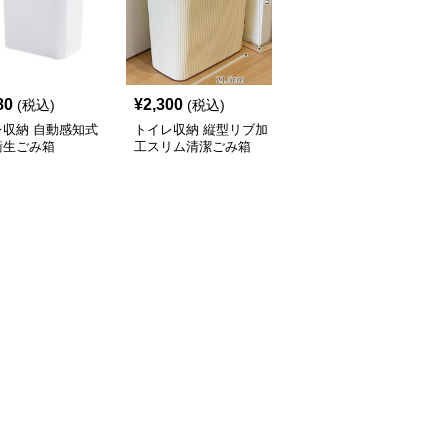
80
¥
2,300
¥
2,120
(税込)
(税込)
(税込)
レ収納 自動感知式
トイレ収納 縦型リブ加
トイレ収納 省スペース
衛生ごみ箱
工スリム清潔ごみ箱
設計押し蓋式円筒型サニ
タリーボックス