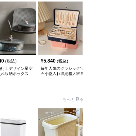
40
¥
5,840
¥
7,280
(税込)
(税込)
(税込)
飛行士デザイン星空
毎年人気のクラシック宝
三層式宝飾品収納小物入
入れ収納ボックス
石小物入れ収納箱大容量
れ 大容量多段式収納箱
もっと見る