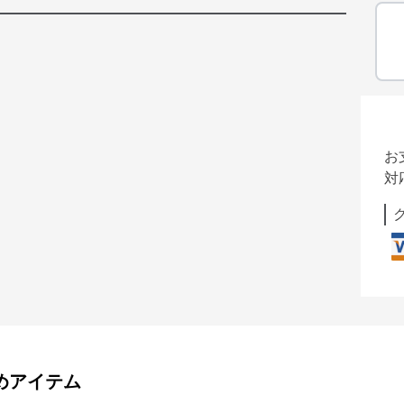
お
対
めアイテム