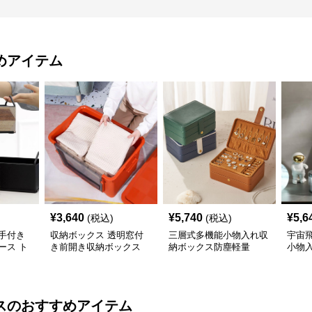
めアイテム
¥
3,640
¥
5,740
¥
5,6
(税込)
(税込)
手付き
収納ボックス 透明窓付
三層式多機能小物入れ収
宇宙
ース ト
き前開き収納ボックス
納ボックス防塵軽量
小物
ス
のおすすめアイテム