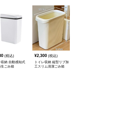
80
¥
2,300
¥
2,120
(税込)
(税込)
(税込)
レ収納 自動感知式
トイレ収納 縦型リブ加
トイレ収納 省スペース
衛生ごみ箱
工スリム清潔ごみ箱
設計押し蓋式円筒型サニ
タリーボックス