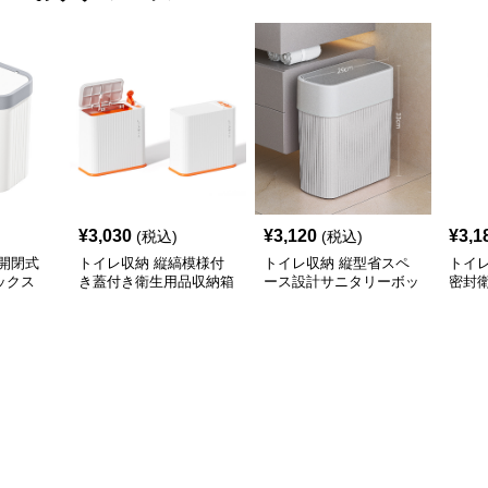
¥
3,030
¥
3,120
¥
3,1
(税込)
(税込)
開閉式
トイレ収納 縦縞模様付
トイレ収納 縦型省スペ
トイ
ックス
き蓋付き衛生用品収納箱
ース設計サニタリーボッ
密封
クス