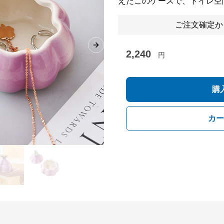
えたこのケースで、トイレ空
ご注文確定か
Next slide
2,240
円
購
カー