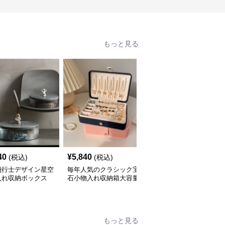
もっと見る
40
¥
5,840
¥
7,280
(税込)
(税込)
(税込)
飛行士デザイン星空
毎年人気のクラシック宝
三層式宝飾品収納小物入
入れ収納ボックス
石小物入れ収納箱大容量
れ 大容量多段式収納箱
もっと見る