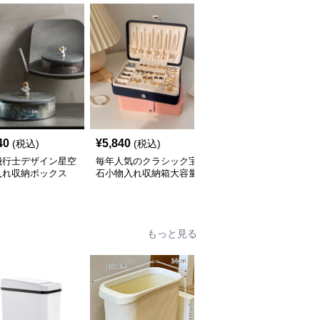
40
¥
5,840
¥
7,280
(税込)
(税込)
(税込)
飛行士デザイン星空
毎年人気のクラシック宝
三層式宝飾品収納小物入
入れ収納ボックス
石小物入れ収納箱大容量
れ 大容量多段式収納箱
もっと見る