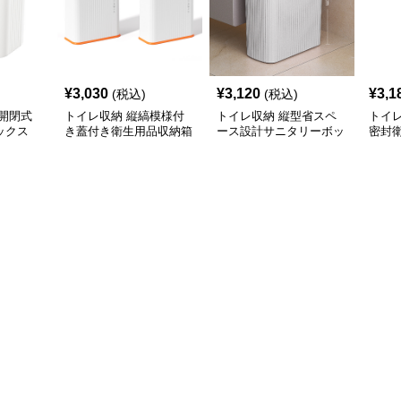
¥
3,030
¥
3,120
¥
3,1
(税込)
(税込)
開閉式
トイレ収納 縦縞模様付
トイレ収納 縦型省スペ
トイ
ックス
き蓋付き衛生用品収納箱
ース設計サニタリーボッ
密封
クス