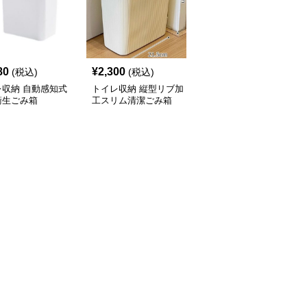
80
¥
2,300
¥
2,120
(税込)
(税込)
(税込)
レ収納 自動感知式
トイレ収納 縦型リブ加
トイレ収納 省スペース
衛生ごみ箱
工スリム清潔ごみ箱
設計押し蓋式円筒型サニ
タリーボックス