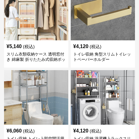
¥
5,140
¥
4,120
(税込)
(税込)
スリム衣類収納ケース 透明窓付
トイレ収納 角型スリムトイレッ
き 綿麻製 折りたたみ式収納ボッ
トペーパーホルダー
クス
¥
6,060
¥
4,120
(税込)
(税込)
トイレ収納 トイレ上部空間活用
トイレ収納 洗濯機上ラックスリ