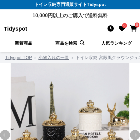
トイレ収納
専門通販サイト
Tidyspot
10,000
円以上のご購入で送料無料
0
0
Tidyspot
新着商品
商品を検索
人気ランキング
Tidyspot TOP
›
小物入れの一覧
›
トイレ収納 宮殿風クラウンジュ
Previous slide
Ne