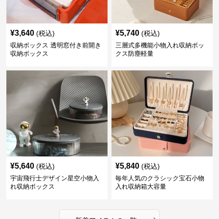
¥
3,640
¥
5,740
(税込)
(税込)
収納ボックス 透明窓付き前開き
三層式多機能小物入れ収納ボッ
収納ボックス
クス防塵軽量
¥
5,640
¥
5,840
(税込)
(税込)
宇宙飛行士デザイン星空小物入
毎年人気のクラシック宝石小物
れ収納ボックス
入れ収納箱大容量
›