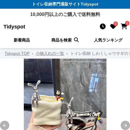
トイレ収納
専門通販サイト
Tidyspot
10,000
円以上のご購入で送料無料
0
0
Tidyspot
新着商品
商品を検索
人気ランキング
Tidyspot TOP
›
小物入れの一覧
›
トイレ収納 しわくしゃウサギの
Previous slide
Ne