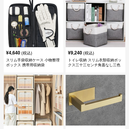
¥
4,640
¥
9,240
(税込)
(税込)
スリム手袋収納ケース 小物整理
トイレ収納 スリム衣類収納ボッ
ボックス 携帯用収納袋
クス三十三センチ角蓋なし三色
展開