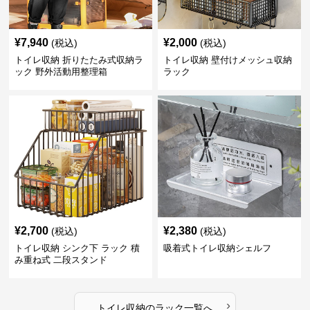
¥
7,940
¥
2,000
(税込)
(税込)
トイレ収納 折りたたみ式収納ラ
トイレ収納 壁付けメッシュ収納
ック 野外活動用整理箱
ラック
¥
2,700
¥
2,380
(税込)
(税込)
トイレ収納 シンク下 ラック 積
吸着式トイレ収納シェルフ
み重ね式 二段スタンド
›
トイレ収納
の
ラック
一覧へ