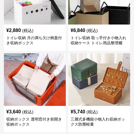
¥
2,880
¥
6,840
(税込)
(税込)
トイレ収納 月の満ち欠け柄蓋付
トイレ収納 取っ手付き小物入れ
き収納ボックス
収納ケース トイレ用品整理棚
¥
3,640
¥
5,740
(税込)
(税込)
収納ボックス 透明窓付き前開き
三層式多機能小物入れ収納ボッ
収納ボックス
クス防塵軽量