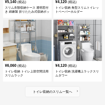
¥
5,140
¥
4,120
(税込)
(税込)
スリム衣類収納ケース 透明窓付
トイレ収納 角型スリムトイレッ
き 綿麻製 折りたたみ式収納ボッ
トペーパーホルダー
クス
¥
6,060
¥
4,120
(税込)
(税込)
トイレ収納 トイレ上部空間活用
トイレ収納 洗濯機上ラックスリ
スリムラック
ムタワー
›
トイレ収納
の
スリム
一覧へ