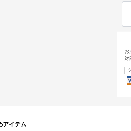
お
対
めアイテム