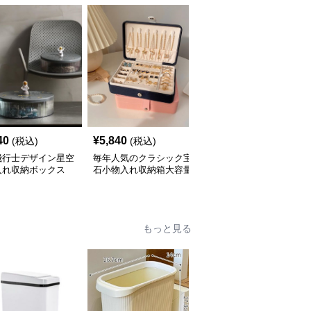
40
¥
5,840
¥
7,280
(税込)
(税込)
(税込)
飛行士デザイン星空
毎年人気のクラシック宝
三層式宝飾品収納小物入
入れ収納ボックス
石小物入れ収納箱大容量
れ 大容量多段式収納箱
もっと見る