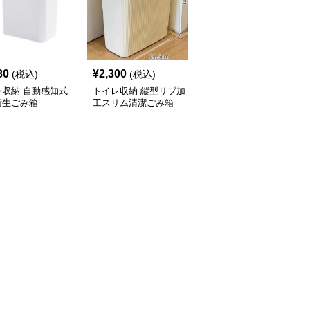
80
¥
2,300
¥
2,120
(税込)
(税込)
(税込)
レ収納 自動感知式
トイレ収納 縦型リブ加
トイレ収納 省スペース
衛生ごみ箱
工スリム清潔ごみ箱
設計押し蓋式円筒型サニ
タリーボックス