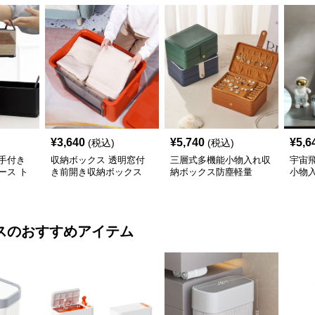
¥
3,640
¥
5,740
¥
5,6
(税込)
(税込)
手付き
収納ボックス 透明窓付
三層式多機能小物入れ収
宇宙
ース ト
き前開き収納ボックス
納ボックス防塵軽量
小物
ス
のおすすめアイテム