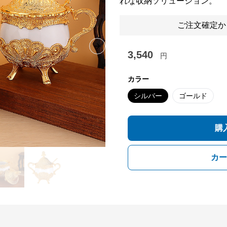
れな収納ソリューション。
ご注文確定か
Next slide
3,540
円
カラー
シルバー
ゴールド
購
カー