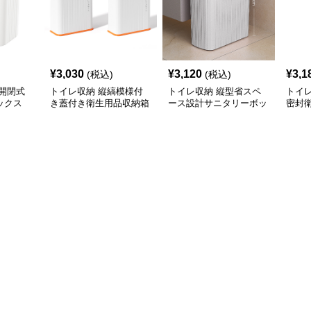
¥
3,030
¥
3,120
¥
3,1
(税込)
(税込)
開閉式
トイレ収納 縦縞模様付
トイレ収納 縦型省スペ
トイ
ックス
き蓋付き衛生用品収納箱
ース設計サニタリーボッ
密封
クス