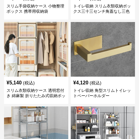
スリム手袋収納ケース 小物整理
トイレ収納 スリム衣類収納ボッ
ボックス 携帯用収納袋
クス三十三センチ角蓋なし三色
展開
¥
5,140
¥
4,120
(税込)
(税込)
スリム衣類収納ケース 透明窓付
トイレ収納 角型スリムトイレッ
き 綿麻製 折りたたみ式収納ボッ
トペーパーホルダー
クス