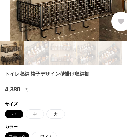
トイレ収納 格子デザイン壁掛け収納棚
4,380
円
サイズ
小
中
大
カラー
ブラック
ホワイト