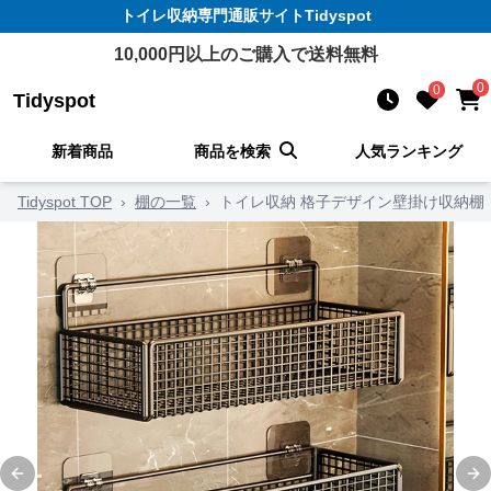
トイレ収納
専門通販サイト
Tidyspot
10,000
円以上のご購入で送料無料
0
0
Tidyspot
新着商品
商品を検索
人気ランキング
Tidyspot TOP
›
棚の一覧
›
トイレ収納 格子デザイン壁掛け収納棚
Previous slide
Ne