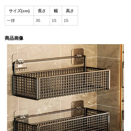
サイズ(cm)
長さ
幅
高さ
一律
35
15
15
商品画像