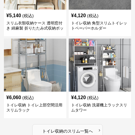
¥
5,140
¥
4,120
(税込)
(税込)
スリム衣類収納ケース 透明窓付
トイレ収納 角型スリムトイレッ
き 綿麻製 折りたたみ式収納ボッ
トペーパーホルダー
クス
¥
6,060
¥
4,120
(税込)
(税込)
トイレ収納 トイレ上部空間活用
トイレ収納 洗濯機上ラックスリ
スリムラック
ムタワー
›
トイレ収納
の
スリム
一覧へ