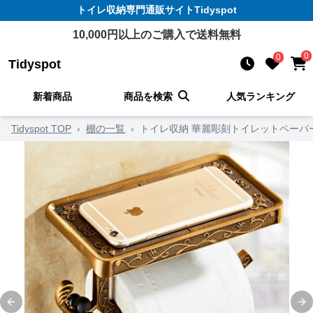
トイレ収納
専門通販サイト
Tidyspot
10,000
円以上のご購入で送料無料
0
0
Tidyspot
新着商品
商品を検索
人気ランキング
Tidyspot TOP
›
棚の一覧
›
トイレ収納 華麗彫刻トイレットペーパ
Previous slide
Ne