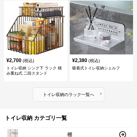
¥
2,700
¥
2,380
(税込)
(税込)
トイレ収納 シンク下 ラック 積
吸着式トイレ収納シェルフ
み重ね式 二段スタンド
›
トイレ収納
の
ラック
一覧へ
トイレ収納 カテゴリ一覧
棚