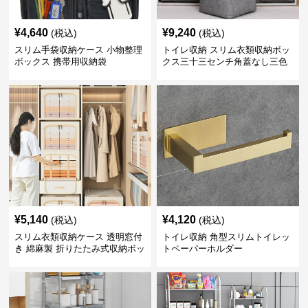
¥
4,640
¥
9,240
(税込)
(税込)
スリム手袋収納ケース 小物整理
トイレ収納 スリム衣類収納ボッ
ボックス 携帯用収納袋
クス三十三センチ角蓋なし三色
展開
¥
5,140
¥
4,120
(税込)
(税込)
スリム衣類収納ケース 透明窓付
トイレ収納 角型スリムトイレッ
き 綿麻製 折りたたみ式収納ボッ
トペーパーホルダー
クス