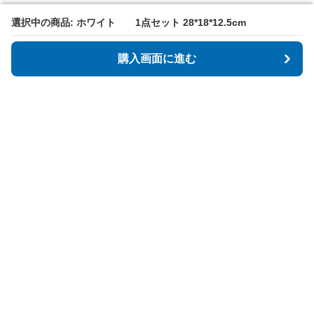
選択中の商品: ホワイト 1点セット 28*18*12.5cm
選択中の商品: ホワイト 1点セット 28*18*12.5cm
購入画面に進む
購入画面に進む
Tidyspot
について
会社概要
利用規約