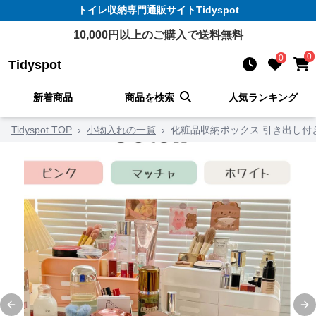
トイレ収納
専門通販サイト
Tidyspot
10,000
円以上のご購入で送料無料
0
0
Tidyspot
新着商品
商品を検索
人気ランキング
Tidyspot TOP
›
小物入れの一覧
›
化粧品収納ボックス 引き出し付
Previous slide
Ne