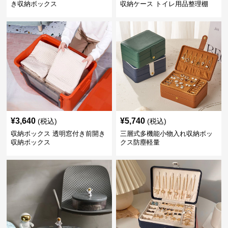
き収納ボックス
収納ケース トイレ用品整理棚
¥
3,640
¥
5,740
(税込)
(税込)
収納ボックス 透明窓付き前開き
三層式多機能小物入れ収納ボッ
収納ボックス
クス防塵軽量