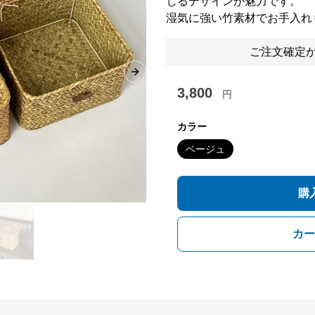
じるデザインが魅力です。
湿気に強い竹素材でお手入れ
ご注文確定か
Next slide
3,800
円
カラー
ベージュ
購
カー