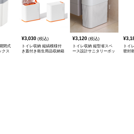
¥
3,030
¥
3,120
¥
3,1
(税込)
(税込)
開閉式
トイレ収納 縦縞模様付
トイレ収納 縦型省スペ
トイ
ックス
き蓋付き衛生用品収納箱
ース設計サニタリーボッ
密封
クス