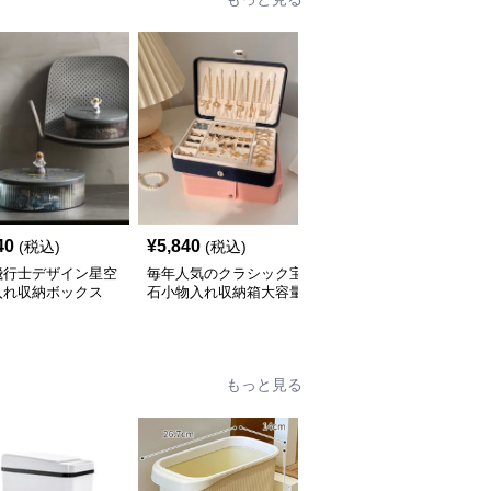
40
¥
5,840
¥
7,280
(税込)
(税込)
(税込)
飛行士デザイン星空
毎年人気のクラシック宝
三層式宝飾品収納小物入
入れ収納ボックス
石小物入れ収納箱大容量
れ 大容量多段式収納箱
もっと見る