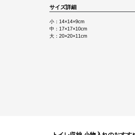
サイズ詳細
小：14×14×9cm
中：17×17×10cm
大：20×20×11cm
トイレ収納
小物入れ
のおすす