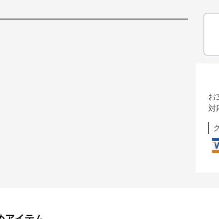
お
対
めアイテム