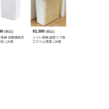
80
¥
2,300
¥
2,120
(税込)
(税込)
(税込)
レ収納 自動感知式
トイレ収納 縦型リブ加
トイレ収納 省スペース
衛生ごみ箱
工スリム清潔ごみ箱
設計押し蓋式円筒型サニ
タリーボックス