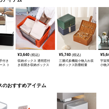
¥
3,640
¥
5,740
¥
5,6
(税込)
(税込)
手付き
収納ボックス 透明窓付
三層式多機能小物入れ収
宇宙
ース ト
き前開き収納ボックス
納ボックス防塵軽量
小物
ス
のおすすめアイテム