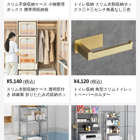
スリム手袋収納ケース 小物整理
トイレ収納 スリム衣類収納ボッ
ボックス 携帯用収納袋
クス三十三センチ角蓋なし三色
展開
¥
5,140
¥
4,120
(税込)
(税込)
スリム衣類収納ケース 透明窓付
トイレ収納 角型スリムトイレッ
き 綿麻製 折りたたみ式収納ボッ
トペーパーホルダー
クス