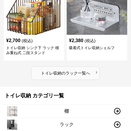
¥
2,700
¥
2,380
(税込)
(税込)
トイレ収納 シンク下 ラック 積
吸着式トイレ収納シェルフ
み重ね式 二段スタンド
›
トイレ収納
の
ラック
一覧へ
トイレ収納 カテゴリ一覧
棚
ラック