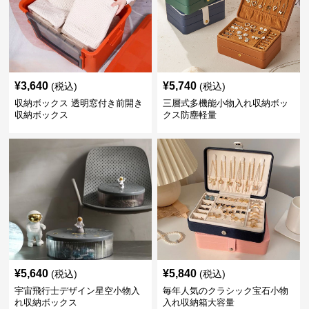
¥
3,640
¥
5,740
(税込)
(税込)
収納ボックス 透明窓付き前開き
三層式多機能小物入れ収納ボッ
収納ボックス
クス防塵軽量
¥
5,640
¥
5,840
(税込)
(税込)
宇宙飛行士デザイン星空小物入
毎年人気のクラシック宝石小物
れ収納ボックス
入れ収納箱大容量