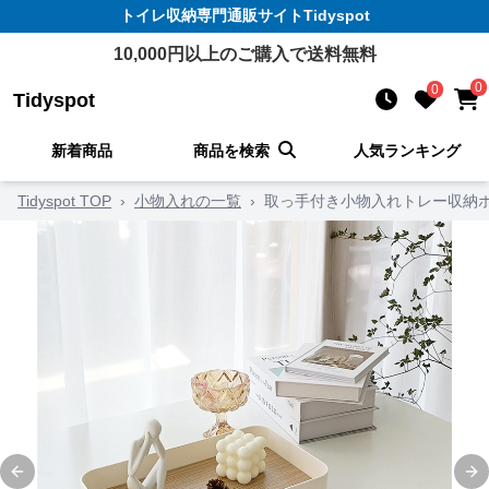
トイレ収納
専門通販サイト
Tidyspot
10,000
円以上のご購入で送料無料
0
0
Tidyspot
新着商品
商品を検索
人気ランキング
Tidyspot TOP
›
小物入れの一覧
›
取っ手付き小物入れトレー収納
Previous slide
Ne