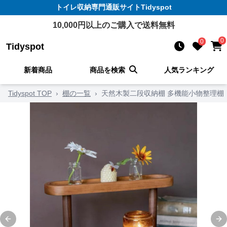
トイレ収納
専門通販サイト
Tidyspot
10,000
円以上のご購入で送料無料
0
0
Tidyspot
新着商品
商品を検索
人気ランキング
Tidyspot TOP
›
棚の一覧
›
天然木製二段収納棚 多機能小物整理棚
Previous slide
Ne