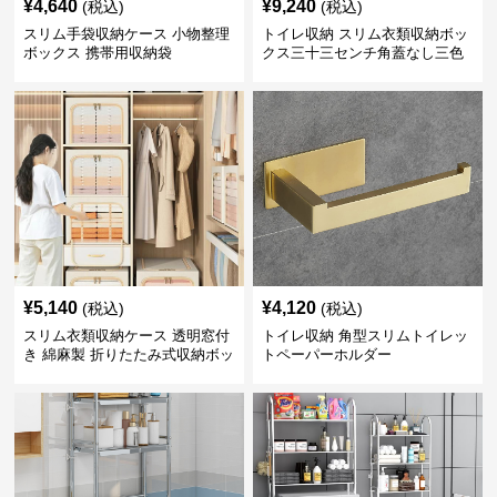
¥
4,640
¥
9,240
(税込)
(税込)
スリム手袋収納ケース 小物整理
トイレ収納 スリム衣類収納ボッ
ボックス 携帯用収納袋
クス三十三センチ角蓋なし三色
展開
¥
5,140
¥
4,120
(税込)
(税込)
スリム衣類収納ケース 透明窓付
トイレ収納 角型スリムトイレッ
き 綿麻製 折りたたみ式収納ボッ
トペーパーホルダー
クス