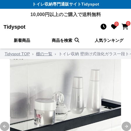
トイレ収納
専門通販サイト
Tidyspot
10,000
円以上のご購入で送料無料
0
0
Tidyspot
新着商品
商品を検索
人気ランキング
Tidyspot TOP
›
棚の一覧
›
トイレ収納 壁掛け式強化ガラス一段ト
Previous slide
Ne