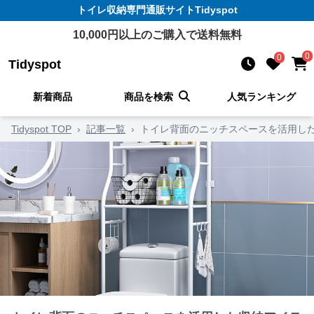
トイレ収納
専門通販サイト
Tidyspot
10,000
円以上のご購入で送料無料
0
0
Tidyspot
新着商品
商品を検索
人気ランキング
Tidyspot TOP
›
記事一覧
›
トイレ背面のニッチスペースを活用した