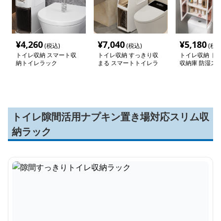
¥
4,260
¥
7,040
¥
5,180
(税込)
(税込)
(税込
トイレ収納 スマート収
トイレ収納 すっきり収
トイレ収納 ト
納トイレラック
まる スマートトイレラ
収納庫 防湿ス
ック
ャビネット
トイレ隙間活用ナプキン置き場対応スリム収
納ラック