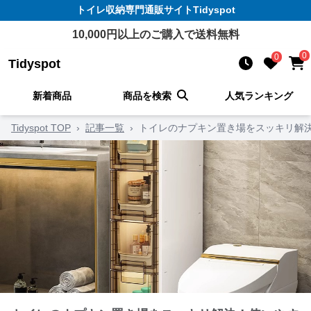
トイレ収納
専門通販サイト
Tidyspot
10,000
円以上のご購入で送料無料
0
0
Tidyspot
新着商品
商品を検索
人気ランキング
Tidyspot TOP
›
記事一覧
›
トイレのナプキン置き場をスッキリ解